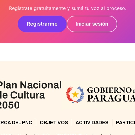
Registrate gratuitamente y sumá tu voz al proceso.
Registrarme
Iniciar sesión
RCA DEL PNC
OBJETIVOS
ACTIVIDADES
PARTIC