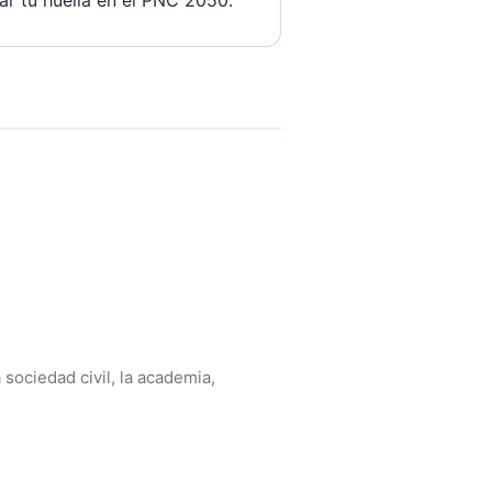
ar tu huella en el PNC 2050.
 sociedad civil, la academia,